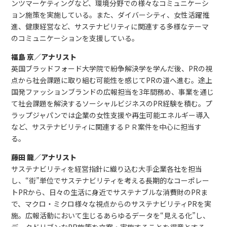
ンツマーケティングなど、環境分野での様々なコミュニケーシ
ョン施策を実施している。また、ダイバーシティ、女性活躍推
進、健康経営など、サステナビリティに関連する多様なテーマ
のコミュニケーションを支援している。
福島 京／アナリスト
英国ブラッドフォード大学院で紛争解決学を学んだ後、PRの視
点から社会課題に取り組む可能性を感じてPRの道へ進む。途上
国発ファッションブランドの広報担当を3年間務め、事業を通じ
て社会課題を解決するソーシャルビジネスのPR経験を積む。プ
ラップジャパンでは企業の女性支援や再生可能エネルギー導入
など、サステナビリティに関連するＰＲ案件を中心に担当す
る。
藤田 龍／アナリスト
サステナビリティを経営指針に織り込む大手企業各社を担当
し、“街”単位でサステナビリティを考える長期的なコーポレー
トPRから、日々の生活に身近でサステナブルな消費財のPRま
で、マクロ・ミクロ様々な視点からのサステナビリティPRを実
施。広報活動において生じるあらゆるデータを“見える化”し、