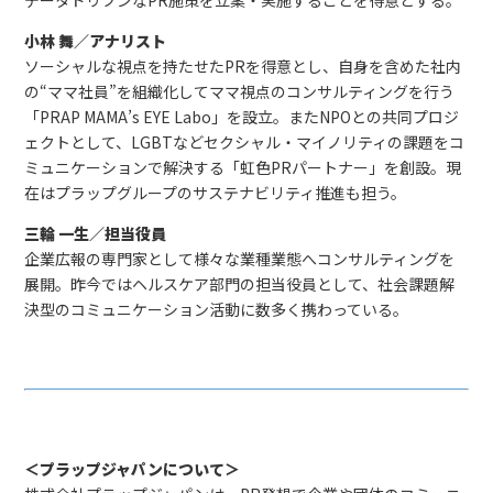
データドリブンなPR施策を立案・実施することを得意とする。
小林 舞／アナリスト
ソーシャルな視点を持たせたPRを得意とし、自身を含めた社内
の“ママ社員”を組織化してママ視点のコンサルティングを行う
「PRAP MAMA’s EYE Labo」を設立。またNPOとの共同プロジ
ェクトとして、LGBTなどセクシャル・マイノリティの課題をコ
ミュニケーションで解決する「虹色PRパートナー」を創設。現
在はプラップグループのサステナビリティ推進も担う。
三輪 一生／担当役員
企業広報の専門家として様々な業種業態へコンサルティングを
展開。昨今ではヘルスケア部門の担当役員として、社会課題解
決型のコミュニケーション活動に数多く携わっている。
＜プラップジャパンについて＞