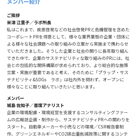
メンバー紹介
ご挨拶
米津 江里子／ラボ所長
私はこれまで、疾患啓発などの社会啓発PRと危機管理を含めた
コーポレートPRを得意として、様々な業界業態の企業・団体に
よる様々な社会課題への取り組みの立案から実施まで携わらせ
ていただきました。そうした企業と社会の関りに長年取り組ん
できた中で、企業のサステナビリティな取り組みのPRには、社
会との包括的な関係構築が求められており、より総合的な施策
立案・実施が重要であると考え、そのために「プラップ・サス
テナビリティ&SDGs ラボ」は社内外を問わず、オープンに
様々なことに取り組んでいきたいと思います。
メンバー
城島 佐知子／首席アナリスト
企業の環境配慮・環境経営を支援するコンサルティングファー
ムの広報誌企画・制作から、サステナビリティPRへの関わりを
スタート。自動車メーカーや小売などの環境／CSR報告書制
作、グリーンエネルギーやCO2排出量削減政策に関するコンテ