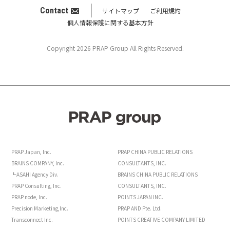
Contact
サイトマップ
ご利用規約
個人情報保護に関する基本方針
Copyright 2026 PRAP Group All Rights Reserved.
PRAP Japan, Inc.
PRAP CHINA PUBLIC RELATIONS
BRAINS COMPANY, Inc.
CONSULTANTS, INC.
┗ASAHI Agency Div.
BRAINS CHINA PUBLIC RELATIONS
PRAP Consulting, Inc.
CONSULTANTS, INC.
PRAP node, Inc.
POINTS JAPAN INC.
Precision Marketing,Inc.
PRAP AND Pte. Ltd.
Transconnect Inc.
POINTS CREATIVE COMPANY LIMITED