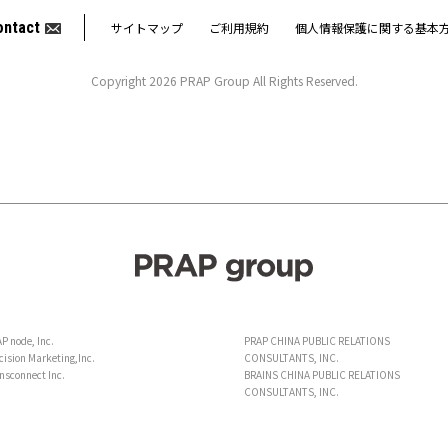
ontact
サイトマップ
ご利用規約
個人情報保護に関する基本
Copyright 2026 PRAP Group All Rights Reserved.
P node, Inc.
PRAP CHINA PUBLIC RELATIONS
cision Marketing,Inc.
CONSULTANTS, INC.
nsconnect Inc.
BRAINS CHINA PUBLIC RELATIONS
CONSULTANTS, INC.