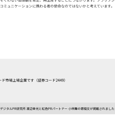
そぐわない価値観を肯定、再生産することにつながります。プラップジ
コミュニケーションに携わる者の使命なのではないかと考えています。
ド市場上場企業です（証券コード2449）
』にデジタルPR研究所 渡辺幸光と虹色PRパートナー 小林舞の寄稿文が掲載されました