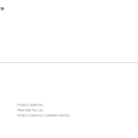
方針
POINTS JAPAN INC.
PRAP AND Pte. Ltd.
POINTS CREATIVE COMPANY LIMITED