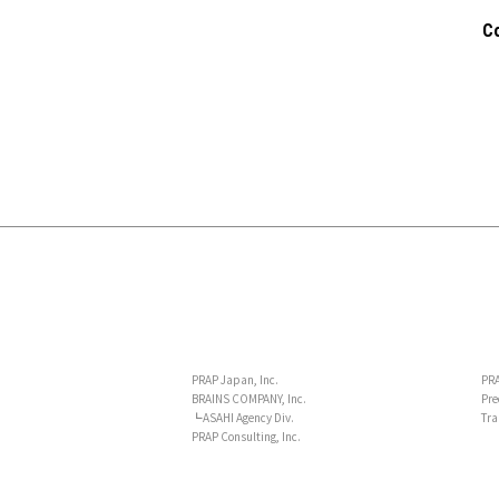
C
PRAP Japan, Inc.
PRA
BRAINS COMPANY, Inc.
Pre
┗ASAHI Agency Div.
Tra
PRAP Consulting, Inc.