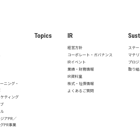
s
Topics
IR
Sust
経営方針
ステー
業
コーポレート・ガバナンス
マテリ
IRイベント
プロジ
業績・財務情報
取り組
IR資料室
レーニング・
株式・社債情報
報
よくあるご質問
ーケティング
ィブ
ール
ジアPR／
グPR事業