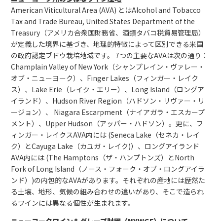
American Viticultural Area (AVA) とはAlcohol and Tobacco
Tax and Trade Bureau, United States Department of the
Treasury（アメリカ合衆国財務省、酒類タバコ税貿易管理局）
が定義した境界に基づき、地理的特徴によって区別できる米国
の政府認定ブドウ栽培地域です。 7つの主要なAVAは次の通り：
Champlain Valley of New York（シャンプレイン・ヴァレー・
オブ・ニューヨーク）、Finger Lakes（フィンガー・レイク
ス）、Lake Erie（レイク・エリー）、Long Island（ロングア
イランド）、Hudson River Region（ハドソン・リヴァー・リ
ージョン）、 Niagara Escarpment（ナイアガラ・エスカープ
メント）、Upper Hudson（アッパー・ハドソン）。更に、フ
ィンガー・レイクスAVA内には (Seneca Lake（セネカ・レイ
ク）とCayuga Lake（カユガ・レイク)）、ロングアイランド
AVA内には (The Hamptons（ザ・ハンプトンズ）とNorth
Fork of Long Island（ノース・フォーク・オブ・ロングアイラ
ンド）)の内包的なAVAがあります。それぞれの産地には歴然た
る土壌、地形、気候の組み合わせの違いがあり、そこで造られ
るワインには異なる個性が生まれます。
ニューヨークワイン＆グレープ財団（NYWGF）について