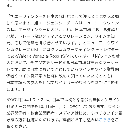
す。
「旭エージェンシーを日本の代理店として迎えることを大変嬉
しく思います。旭エージェンシーチームはニューヨークワイン
の現地エージェンシーにふさわしい、日本市場における知識と
経験、トレード及びメディアとのリレーション、ワインの知
見、そして情熱を持ち合わせています。」とニューヨークワイ
ン＆グレープ財団、プログラム＆マーケティング ディレクター
であるValerie Venezia-Rossは述べています。「NYワインの輸
入において、全アジアをリードする日本市場は重要なマーケッ
トです。既に日本において流通しているワインをワイン業界関
係者やワイン愛好家の皆様に改めて知っていただくとともに、
日本市場への参入を目指すワイナリーやワインも新たにご紹介
します。」
NYWGF日本オフィスは、日本では初となる公式無料オンライン
セミナーの開催を10月16日（土）に予定しております。ワイン
業界関係者・飲食業関係者・メディアはじめ、すべてのワイン愛
好家の方に視聴いただけます。詳細とお申し込みは
こちら
をご
覧ください。