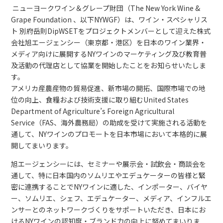
ニューヨークワイン＆グレープ財団（The New York Wine &
Grape Foundation 、以下NYWGF）は、ワイン・スペシャリス
ト 別府岳則DipWSETをプロジェクトメンバーとして迎えた株式
会社旭エージェンシー（東京都・港区）を日本のワイン業界・
メディア向けに展開するNYワインのマーケティング及び教育普
及活動の代理店として協業を開始したことをお知らせいたしま
す。
アメリカ産農産物の貿易促進、新市場の開拓、国際市場での地
位の向上、食糧および技術支援に取り組むUnited States
Department of Agriculture’s Foreign Agricultural
Service（FAS、海外農務局）の助成を受けて実施される活動を
通して、NYワインのプロモートを日本市場において本格的に展
開してまいります。
旭エージェンシーには、セミナーや展示会・試飲会・商談会を
通して、特に日本国内のソムリエやエデュケーターの皆様と緊
密に連携することでNYワインに適した、インポーター、バイヤ
ー、ソムリエ、シェフ、エデュケーター、メディア、インフルエ
ンサーとのネットワークづくりをサポートいただき、日本にお
けるNYワインの認知度・ブランド力の向上に努めてまいりま