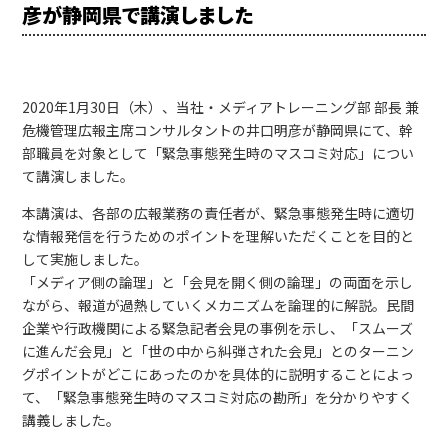
彦が静岡県で講演しました
2020年1月30日（木）、当社・メディアトレーニング部 部長 兼
危機管理広報主席コンサルタントの井口明彦が静岡県にて、幹
部職員を対象として「緊急事態発生時のマスコミ対応」につい
て講演しました。
本講演は、各部の広報業務の責任者が、緊急事態発生時に適切
な情報発信を行うためのポイントを理解いただくことを目的と
して実施しました。
「メディア側の論理」と「会見を開く側の論理」の両面を示し
ながら、報道が過熱していくメカニズムを論理的に解説。民間
企業や行政機関による緊急記者会見の事例を示し、「スムーズ
に進んだ会見」と「世の中から糾弾された会見」とのターニン
グポイントがどこにあったのかを具体的に説明することによっ
て、「緊急事態発生時のマスコミ対応の勘所」を分かりやすく
講義しました。