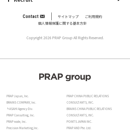
Contact
サイトマップ
ご利用規約
個人情報保護に関する基本方針
Copyright 2026 PRAP Group All Rights Reserved.
PRAP Japan, Inc.
PRAP CHINA PUBLIC RELATIONS
BRAINS COMPANY, Inc.
CONSULTANTS, INC.
┗ASAHI Agency Div.
BRAINS CHINA PUBLIC RELATIONS
PRAP Consulting, Inc.
CONSULTANTS, INC.
PRAP node, Inc.
POINTS JAPAN INC.
Precision Marketing,Inc.
PRAP AND Pte. Ltd.