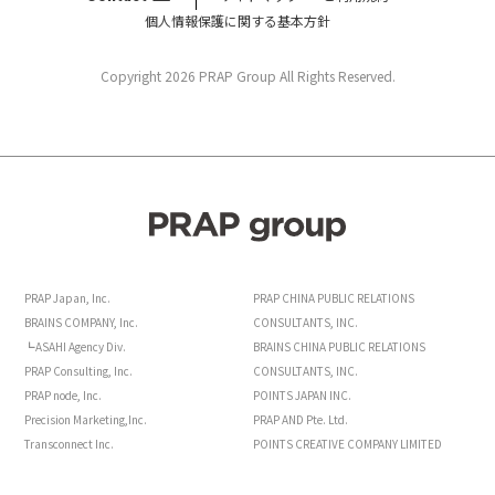
個人情報保護に関する基本方針
Copyright 2026 PRAP Group All Rights Reserved.
PRAP Japan, Inc.
PRAP CHINA PUBLIC RELATIONS
BRAINS COMPANY, Inc.
CONSULTANTS, INC.
┗ASAHI Agency Div.
BRAINS CHINA PUBLIC RELATIONS
PRAP Consulting, Inc.
CONSULTANTS, INC.
PRAP node, Inc.
POINTS JAPAN INC.
Precision Marketing,Inc.
PRAP AND Pte. Ltd.
Transconnect Inc.
POINTS CREATIVE COMPANY LIMITED