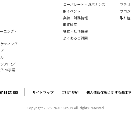
業
コーポレート・ガバナンス
マテリ
IRイベント
プロジ
業績・財務情報
取り組
IR資料室
レーニング・
株式・社債情報
報
よくあるご質問
ーケティング
ィブ
ール
ジアPR／
グPR事業
ontact
サイトマップ
ご利用規約
個人情報保護に関する基本
Copyright 2026 PRAP Group All Rights Reserved.