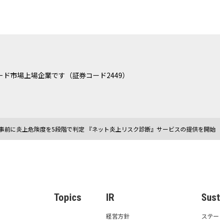
ド市場上場企業です（証券コード2449）
事前に炎上危険度を5段階で判定 『ネット炎上リスク診断』サービスの提供を開始
s
Topics
IR
Sust
経営方針
ステー