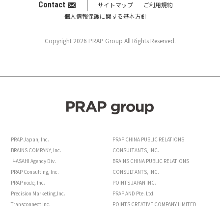
Contact
サイトマップ
ご利用規約
個人情報保護に関する基本方針
Copyright 2026 PRAP Group All Rights Reserved.
PRAP Japan, Inc.
PRAP CHINA PUBLIC RELATIONS
BRAINS COMPANY, Inc.
CONSULTANTS, INC.
┗ASAHI Agency Div.
BRAINS CHINA PUBLIC RELATIONS
PRAP Consulting, Inc.
CONSULTANTS, INC.
PRAP node, Inc.
POINTS JAPAN INC.
Precision Marketing,Inc.
PRAP AND Pte. Ltd.
Transconnect Inc.
POINTS CREATIVE COMPANY LIMITED