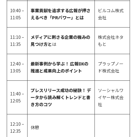
10:40 –
事業貢献を追求する広報が押さ
ビルコム株式
11:05
えるべき「PRパワー」とは
会社
11:10 –
メディアに刺さる企業の強みの
株式会社ネタ
11:35
見つけ方と
は
もと
12:40 –
最新事例から学ぶ！ 広報DXの
プラップノー
13:05
推進と成果向上のポイント
ド株式会社
プレスリリース成功の秘訣！ デ
ソーシャルワ
11:40 –
ータから読み解くトレンドと書
イヤー株式会
12:05
き方のコツ
社
12:10 –
休憩
12:35