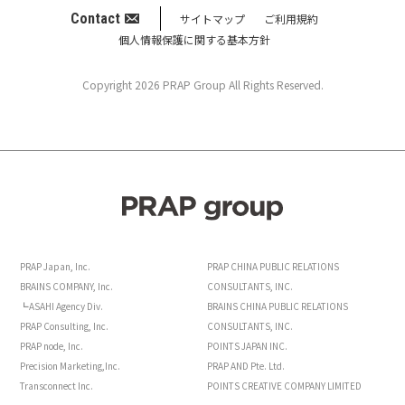
Contact
サイトマップ
ご利用規約
個人情報保護に関する基本方針
Copyright 2026 PRAP Group All Rights Reserved.
PRAP Japan, Inc.
PRAP CHINA PUBLIC RELATIONS
BRAINS COMPANY, Inc.
CONSULTANTS, INC.
┗ASAHI Agency Div.
BRAINS CHINA PUBLIC RELATIONS
PRAP Consulting, Inc.
CONSULTANTS, INC.
PRAP node, Inc.
POINTS JAPAN INC.
Precision Marketing,Inc.
PRAP AND Pte. Ltd.
Transconnect Inc.
POINTS CREATIVE COMPANY LIMITED