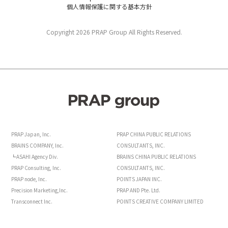
個人情報保護に関する基本方針
Copyright 2026 PRAP Group All Rights Reserved.
PRAP Japan, Inc.
PRAP CHINA PUBLIC RELATIONS
BRAINS COMPANY, Inc.
CONSULTANTS, INC.
┗ASAHI Agency Div.
BRAINS CHINA PUBLIC RELATIONS
PRAP Consulting, Inc.
CONSULTANTS, INC.
PRAP node, Inc.
POINTS JAPAN INC.
Precision Marketing,Inc.
PRAP AND Pte. Ltd.
Transconnect Inc.
POINTS CREATIVE COMPANY LIMITED