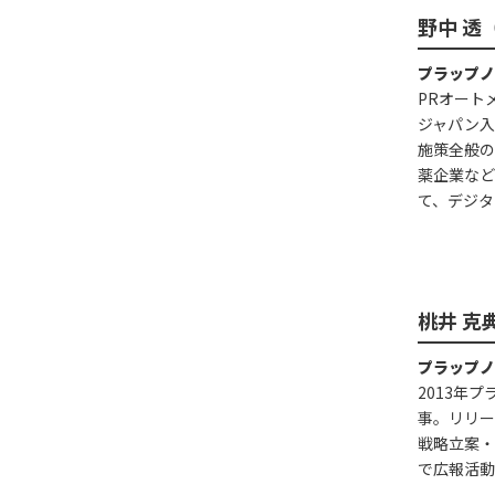
野中 透
プラップ
PRオート
ジャパン入
施策全般の
薬企業など
て、デジタ
桃井 克
プラップ
2013年
事。リリー
戦略立案・
で広報活動