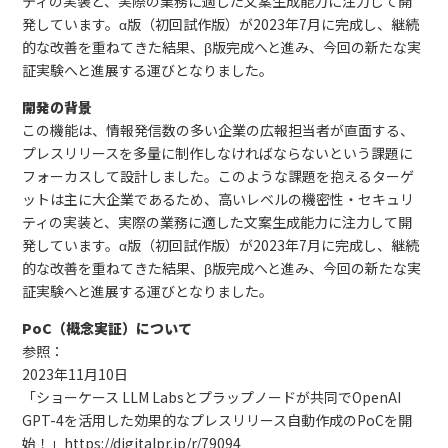
ティの実装と、実際の業務に適した文案生成能力に注力して開
発しています。α版（初回試作版）が2023年7月に完成し、継続
的な改善を重ねてきた結果、β版完成へと進み、今回の新たな実
証実験へと進展する運びとなりました。
開発の背景
この機能は、情報発信数の多い企業の広報担当者が直面する、
プレスリリースを多量に制作しなければならないという課題に
フォーカスして設計しました。このような課題を抱えるターゲ
ットは主に大企業であるため、高いレベルの機密性・セキュリ
ティの実装と、実際の業務に適した文案生成能力に注力して開
発しています。α版（初回試作版）が2023年7月に完成し、継続
的な改善を重ねてきた結果、β版完成へと進み、今回の新たな実
証実験へと進展する運びとなりました。
PoC（概念実証）について
参照：
2023年11月10日
「ショーケース LLM Labsとプラップノードが共同でOpenAI
GPT-4を活用した効果的なプレスリリース自動作成のPoCを開
始！」https://digitalpr.jp/r/79094