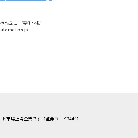
株式会社 高﨑・桃井
tomation.jp
ド市場上場企業です（証券コード2449）