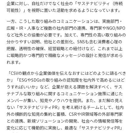
企業に対し、自社だけでなく社会の「サステナビリティ（持続
可能性）」を視野に置いた活動を求めるようになっています。
一方、こうした取り組みのコミュニケーションは、実施部門・
広報・IR・人事など複数の社内部門の連携、専門家やNGO/NPO
など社外との協働が必要です。加えて、専門性の高い取り組みの
分かりやすい説明、他社との差別化、SNSも含む消費者心理の
把握、透明性の確保、経営戦略との紐付けなど、これまで以上
に戦略的かつ専門的で精緻なメッセージの設計と発信が求めら
れます。
「CSVの観点から企業価値を伝えなおすにはどのように語るべき
か」「ESGやSDGsの取り組みの認知度を社内外で高めるにはど
うすればいいか」など、企業が抱える課題を解決すべく、サス
テナブルな取り組みに関するコミュニケーション施策に通じた
メンバーが集い、知見やノウハウを提供。また、まだ解の見え
ない「サステナビリティPR」を考え続けるチームとして、社内
外の横断的な知見の集約と蓄積、CSRやIR領域等の外部専門家
との連携、新規ソリューションの開発、社会への情報発信等を
変化に応じて機動的に実施し、最適な「サステナビリティPR」