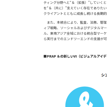
ティング分野へと“＆（拡張）”していく
を“＆（共に）”支えていく存在でありた
クライアントとともに成⻑し続ける⻑期的
また、本統合により、監査、法務、管理
ィブ戦略、ソーシャルおよびデジタルマー
ル、東南アジア全域における統合型マーケ
ら実⾏までのエンドツーエンドの⽀援が可
■PRAP ＆の新しいVI（ビジュアルアイ