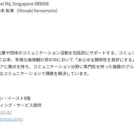
el Rd, Singapore 089058
山本 紘章（Hiroaki Yamamoto）
企業や団体のコミュニケーション活動を包括的にサポートする、コミュ
業して以来、多様な価値観の世の中において「あらゆる関係性を良好にす
アに拠点を持ち、コミュニケーション分野に専門性を持った複数のグル
るコミュニケーションで課題を解決しています。
ウン・イースト8階
ィング・サービス提供
co.jp/
pgroup.com/