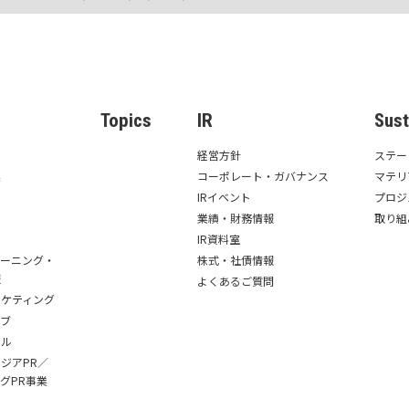
s
Topics
IR
Sust
経営方針
ステー
業
コーポレート・ガバナンス
マテリ
IRイベント
プロジ
業績・財務情報
取り組
IR資料室
レーニング・
株式・社債情報
報
よくあるご質問
ーケティング
ィブ
ール
ジアPR／
グPR事業