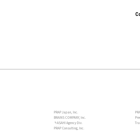
C
PRAP Japan, Inc.
PRA
BRAINS COMPANY, Inc.
Pre
┗ASAHI Agency Div.
Tra
PRAP Consulting, Inc.