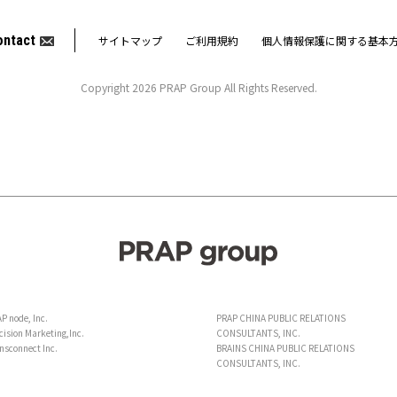
ontact
サイトマップ
ご利用規約
個人情報保護に関する基本
Copyright 2026 PRAP Group All Rights Reserved.
P node, Inc.
PRAP CHINA PUBLIC RELATIONS
cision Marketing,Inc.
CONSULTANTS, INC.
nsconnect Inc.
BRAINS CHINA PUBLIC RELATIONS
CONSULTANTS, INC.