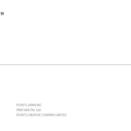
方針
POINTS JAPAN INC.
PRAP AND Pte. Ltd.
POINTS CREATIVE COMPANY LIMITED